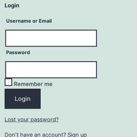
Login
Username or Email
Password
Remember me
Lost your password?
Don't have an account?
Sign up