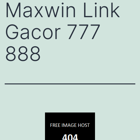
Maxwin Link
Gacor 777
888