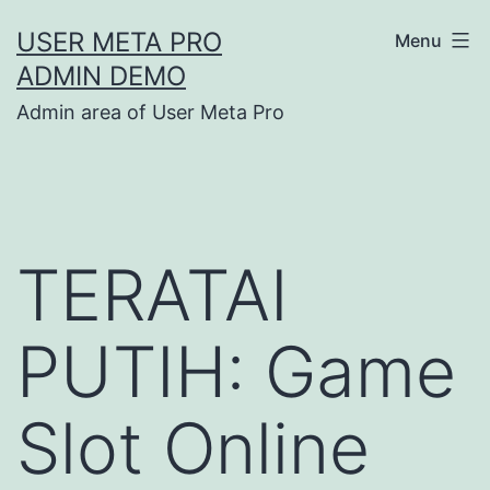
Skip
USER META PRO
Menu
to
ADMIN DEMO
content
Admin area of User Meta Pro
TERATAI
PUTIH: Game
Slot Online