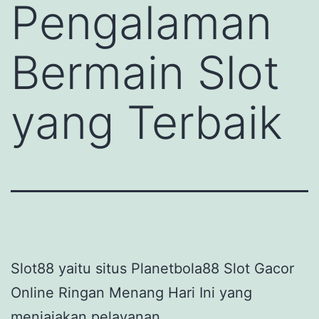
Pengalaman
Bermain Slot
yang Terbaik
Slot88 yaitu situs Planetbola88 Slot Gacor
Online Ringan Menang Hari Ini yang
menjajakan pelayanan