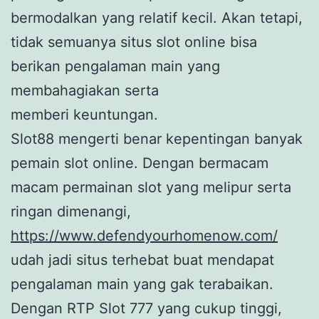
bermodalkan yang relatif kecil. Akan tetapi,
tidak semuanya situs slot online bisa
berikan pengalaman main yang
membahagiakan serta
memberi keuntungan.
Slot88 mengerti benar kepentingan banyak
pemain slot online. Dengan bermacam
macam permainan slot yang melipur serta
ringan dimenangi,
https://www.defendyourhomenow.com/
udah jadi situs terhebat buat mendapat
pengalaman main yang gak terabaikan.
Dengan RTP Slot 777 yang cukup tinggi,