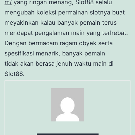
m/
yang ringan menang, Slot88 selalu
mengubah koleksi permainan slotnya buat
meyakinkan kalau banyak pemain terus
mendapat pengalaman main yang terhebat.
Dengan bermacam ragam obyek serta
spesifikasi menarik, banyak pemain
tidak akan berasa jenuh waktu main di
Slot88.