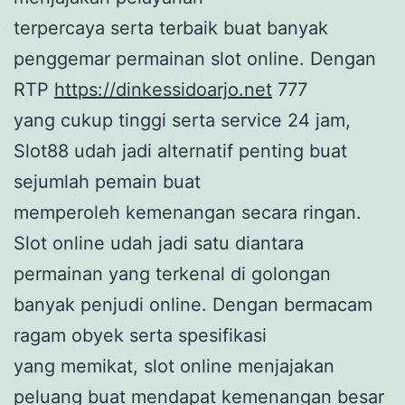
terpercaya serta terbaik buat banyak
penggemar permainan slot online. Dengan
RTP
https://dinkessidoarjo.net
777
yang cukup tinggi serta service 24 jam,
Slot88 udah jadi alternatif penting buat
sejumlah pemain buat
memperoleh kemenangan secara ringan.
Slot online udah jadi satu diantara
permainan yang terkenal di golongan
banyak penjudi online. Dengan bermacam
ragam obyek serta spesifikasi
yang memikat, slot online menjajakan
peluang buat mendapat kemenangan besar